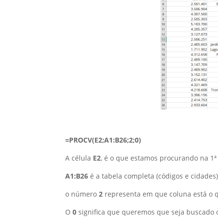
=PROCV(E2;A1:B26;2;0)
A célula
E2
, é o que estamos procurando na 1ª
A1:B26
é a tabela completa (códigos e cidades
o número
2
representa em que coluna está o q
O
0
significa que queremos que seja buscado o