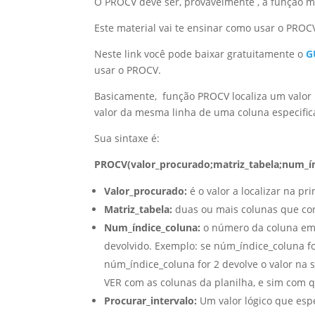
O PROCV deve ser, provavelmente , a função m
Este material vai te ensinar como usar o PROC
Neste link você pode baixar gratuitamente o
G
usar o PROCV.
Basicamente, função PROCV localiza um valor 
valor da mesma linha de uma coluna especific
Sua sintaxe é:
PROCV(valor_procurado;matriz_tabela;num_ín
Valor_procurado:
é o valor a localizar na pr
Matriz_tabela:
duas ou mais colunas que co
Num_índice_coluna:
o número da coluna em m
devolvido. Exemplo: se núm_índice_coluna fo
núm_índice_coluna for 2 devolve o valor na
VER com as colunas da planilha, e sim com q
Procurar_intervalo:
Um valor lógico que esp