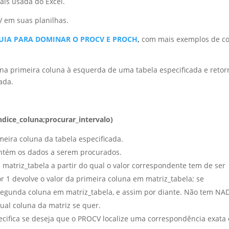
ais usada do Excel.
V em suas planilhas.
UIA PARA DOMINAR O PROCV E PROCH
,
com mais exemplos de c
na primeira coluna à esquerda de uma tabela especificada e retor
ada.
dice_coluna;procurar_intervalo)
imeira coluna da tabela especificada.
ntém os dados a serem procurados.
atriz_tabela a partir do qual o valor correspondente tem de ser
r 1 devolve o valor da primeira coluna em matriz_tabela; se
 segunda coluna em matriz_tabela, e assim por diante. Não tem NA
ual coluna da matriz se quer.
ecifica se deseja que o PROCV localize uma correspondência exata