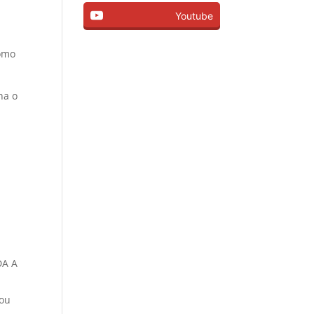
Youtube
omo
na o
DA A
 ou