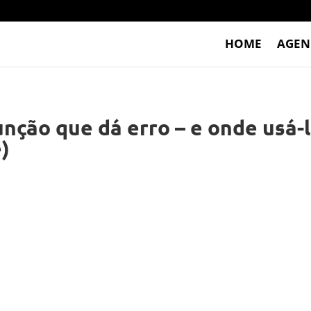
HOME
AGEN
unção que dá erro – e onde usá-
e)