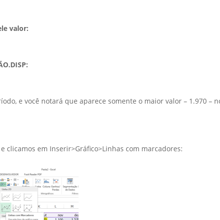
le valor:
NÃO.DISP:
ríodo, e você notará que aparece somente o maior valor – 1.970 – n
4 e clicamos em Inserir>Gráfico>Linhas com marcadores: