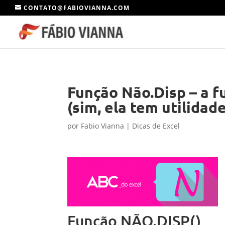
CONTATO@FABIOVIANNA.COM
Função Não.Disp – a f
(sim, ela tem utilidad
por
Fabio Vianna
|
Dicas de Excel
Função NÃO.DISP()