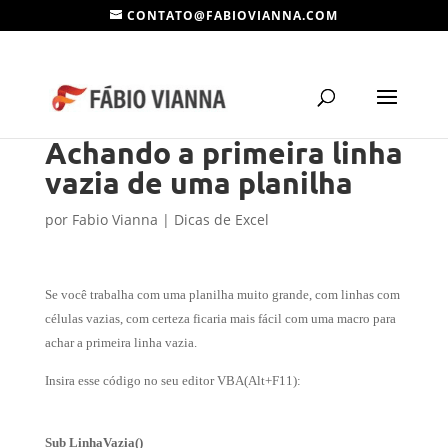
CONTATO@FABIOVIANNA.COM
Achando a primeira linha
vazia de uma planilha
por
Fabio Vianna
|
Dicas de Excel
Se você trabalha com uma planilha muito grande, com linhas com
células vazias, com certeza ficaria mais fácil com uma macro para
achar a primeira linha vazia.
Insira esse código no seu editor VBA(Alt+F11):
Sub LinhaVazia()