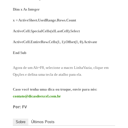
Dim x As Integer
x = ActiveSheet.UsedRange.Rows.Count
ActiveCell.SpecialCells(xlLastCell).Select
ActiveCell.EntireRow.Cells(1, 1).Offset(1, 0).Activate
End Sub
Agora de um Alt+F8, selecione a macro LinhaVazia, clique em
Opções e defina uma tecla de atalho para ela.
Caso você tenha uma dica ou truque, envie para nós:
contato@dicasdeexcel.com.br
Por: FV
Sobre
Últimos Posts