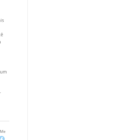
is
cê
a
m um
r
-Me