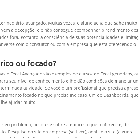
ntermediário, avançado. Muitas vezes, o aluno acha que sabe muito 
to, vem a decepção: ele não consegue acompanhar o rendimento do
dos fora. Portanto, a consciência de suas potencialidades e limita
, converse com o consultor ou com a empresa que está oferecendo o
rico ou focado?
has e Excel Avançado são exemplos de cursos de Excel genéricos, o
 para seu nível de conhecimento e lhe dão condições de manejar 
erminada atividade. Se você é um profissional que precisa apres
treinamento focado no que precisa (no caso, um de Dashboards, qu
 lhe ajudar muito.
 o seu problema, pesquise sobre a empresa que o oferece e, de
lo. Pesquise no site da empresa (se tiver), analise o site (alguns