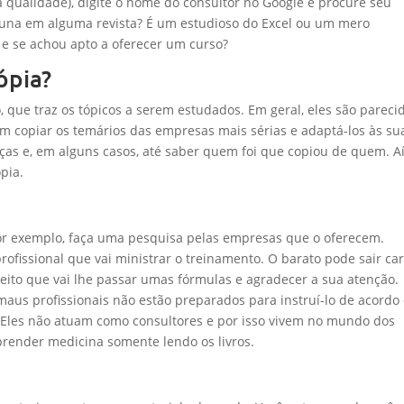
qualidade), digite o nome do consultor no Google e procure seu
oluna em alguma revista? É um estudioso do Excel ou um mero
 e se achou apto a oferecer um curso?
ópia?
, que traz os tópicos a serem estudados. Em geral, eles são pareci
am copiar os temários das empresas mais sérias e adaptá-los às su
nças e, em alguns casos, até saber quem foi que copiou de quem. Aí
ópia.
or exemplo, faça uma pesquisa pelas empresas que o oferecem.
profissional que vai ministrar o treinamento. O barato pode sair ca
ujeito que vai lhe passar umas fórmulas e agradecer a sua atenção.
maus profissionais não estão preparados para instruí-lo de acordo
. Eles não atuam como consultores e por isso vivem no mundo dos
prender medicina somente lendo os livros.