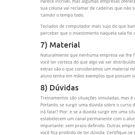
Parece incrível, mas algumas empresas oferec
sua coluna vai reclamar de cadeiras que não 
‘caindo’ o tempo todo.
Teclados de computador mais sujo do que ban
perceber que o investimento naquela sala foi
7) Material
Naturalmente que nenhuma empresa vai lhe for
você ter certeza do que algo vai ser distribu
extras são o que consideramos um material m
aluno tenha em mãos exemplos que possam se
8) Dúvidas
Treinamentos são situações simuladas, mas é e
Portanto, se surgir uma dúvida sobre o curso 
irá falar? Pior: e se a dúvida surgir em uma 
estabelecem um canal permanente com o aluno 
Importante: sem prazo definido. Outras empres
você fica proibido de ter dúvida. Certifique-se 