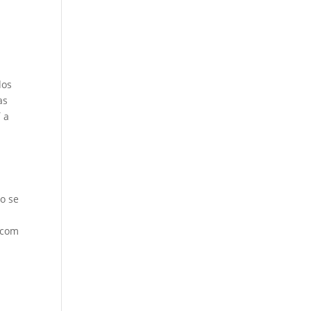
dos
as
 a
ro se
 com