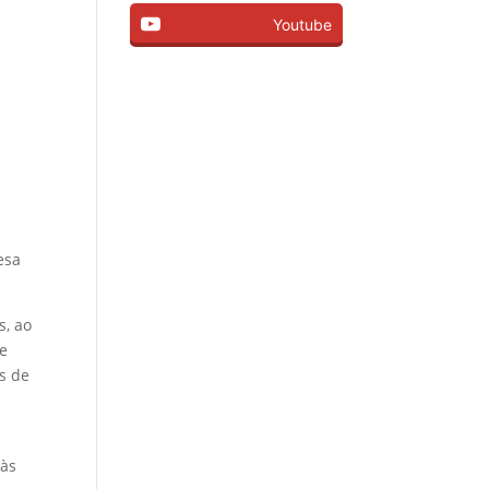
Youtube
esa
s, ao
ue
s de
 às