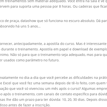
em treinamentos sem material adequado. Você entra na sala e vê 
servem para suporta uma pessoa por 8 horas. Ou cadeiras que fic
co de praça, datashow que só funciona no escuro absoluto. Dá pa
 absorvido há uns 5 anos…
necer, antecipadamente, a apostila do curso. Mas é interessante
ído durante o treinamento. Apostila em papel e download de exempl
ínimo. Não só para que o treinamento seja adequado, mas para qu
r usados como parâmetro no futuro.
xatamente no dia-a-dia que você percebe as dificuldades na práti
de Excel que você fez uma semana depois de tê-lo feito, com quem
situação que você só vivenciou um mês após o curso? Algumas empr
após o treinamento, com canais de contato específico para dúvid
as lhe dão um prazo para ter dúvida: 10, 20, 30 dias. Depois disso
disso antes de fazer a inscrição.