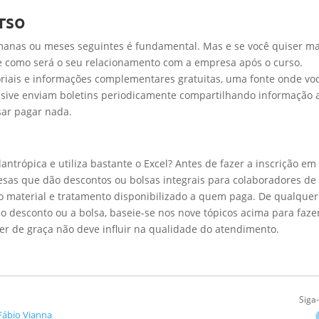
rso
semanas ou meses seguintes é fundamental. Mas e se você quiser ma
ue como será o seu relacionamento com a empresa após o curso.
riais e informações complementares gratuitas, uma fonte onde vo
usive enviam boletins periodicamente compartilhando informação 
sar pagar nada.
antrópica e utiliza bastante o Excel? Antes de fazer a inscrição e
esas que dão descontos ou bolsas integrais para colaboradores de
mo material e tratamento disponibilizado a quem paga. De qualquer
 desconto ou a bolsa, baseie-se nos nove tópicos acima para faze
 ser de graça não deve influir na qualidade do atendimento.
Siga
Fábio Vianna