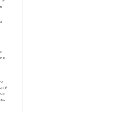
que
am
ra
os
e o
ca.
 você
esas
as.
,