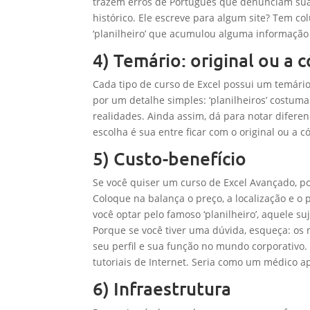
trazem erros de Português que denunciam sua 
histórico. Ele escreve para algum site? Tem c
‘planilheiro’ que acumulou alguma informação
4) Temário: original ou a c
Cada tipo de curso de Excel possui um temário
por um detalhe simples: ‘planilheiros’ costum
realidades. Ainda assim, dá para notar difere
escolha é sua entre ficar com o original ou a c
5) Custo-benefício
Se você quiser um curso de Excel Avançado, p
Coloque na balança o preço, a localização e o 
você optar pelo famoso ‘planilheiro’, aquele s
Porque se você tiver uma dúvida, esqueça: os 
seu perfil e sua função no mundo corporativo
tutoriais de Internet. Seria como um médico a
6) Infraestrutura