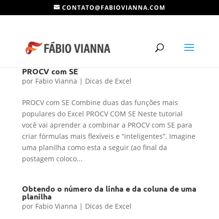
CONTATO@FABIOVIANNA.COM
PROCV com SE
por
Fabio Vianna
|
Dicas de Excel
PROCV com SE Combine duas das funções mais
populares do Excel PROCV COM SE Neste tutorial
você vai aprender a combinar a PROCV com SE para
criar fórmulas mais flexíveis e “inteligentes”. Imagine
uma planilha como esta a seguir (ao final da
postagem coloco...
Obtendo o número da linha e da coluna de uma
planilha
por
Fabio Vianna
|
Dicas de Excel