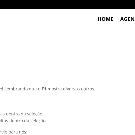
HOME
AGEN
cel.Lembrando que o
F1
mostra diversos outros.
as dentro da seleção.
ltas dentro da seleção
vie para nós: