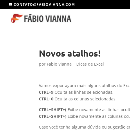
CONTATO@FABIOVIANNA.COM
Novos atalhos!
por
Fabio Vianna
|
Dicas de Excel
Vamos expor agora mais alguns atalhos do Ex
CTRL+9
Oculta as linhas selecionadas.
CTRL+0
Oculta as colunas selecionadas.
CTRL+SHIFT+(
Exibe novamente as linhas ocult
CTRL+SHIFT+)
Exibe novamente as colunas ocu
Caso você tenha alguma dúvida ou sugestão en