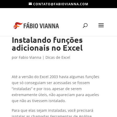
CONTATO@FABIOVIANNA.COM
Instalando funções
adicionais no Excel
por
Fabio Vianna
|
Dicas de Excel
Até a versão do Excel 2003 havia algumas funções
que só conseguiam ser acessadas se fossem
“instaladas” e por isso, apesar de serem
extremamente úteis, não apareciam para aqueles
que não as tivessem isntalado.
Para que elas sejam instaladas, você precisará
isntalar as chamadas Ferramentas de Análise.