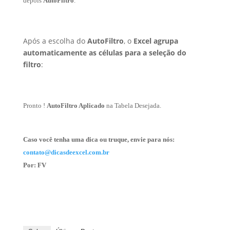
depois
AutoFiltro
.
Após a escolha do
AutoFiltro
, o
Excel agrupa
automaticamente as células para a seleção do
filtro
:
Pronto !
AutoFiltro Aplicado
na Tabela Desejada.
Caso você tenha uma dica ou truque, envie para nós:
contato@dicasdeexcel.com.br
Por: FV