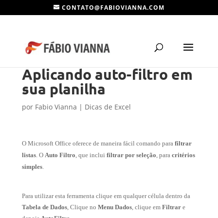
CONTATO@FABIOVIANNA.COM
Aplicando auto-filtro em
sua planilha
por
Fabio Vianna
|
Dicas de Excel
O Microsoft Office oferece de maneira fácil comando para
filtrar
listas
. O
Auto Filtro
, que inclui
filtrar por seleção
, para
critérios
simples
.
Para utilizar esta ferramenta clique em qualquer célula dentro da
Tabela de Dados
, Clique no
Menu Dados
, clique em
Filtrar
e