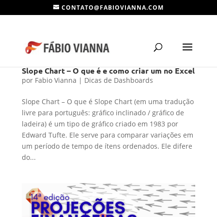
CONTATO@FABIOVIANNA.COM
Slope Chart – O que é e como criar um no Excel
por
Fabio Vianna
|
Dicas de Dashboards
Slope Chart – O que é Slope Chart (em uma tradução
livre para português: gráfico inclinado / gráfico de
ladeira) é um tipo de gráfico criado em 1983 por
Edward Tufte. Ele serve para comparar variações em
um período de tempo de ítens ordenados. Ele difere
do...