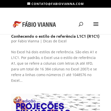
CONTATO@FABIOVIANNA.COM
Conhecendo o estilo de referência L1C1 (R1C1)
por
Fabio Vianna
|
Dicas de Excel
No Excel há dois estilos de referência. São eles A1 e
L1C1. Por padrão, o Excel usa o estilo de referência
A1, que se refere a colunas com letras (A até XFD,
para um total de 16 384 colunas no Excel 2007) e se
refere a linhas como números (1 até 1048576 no
Excel...