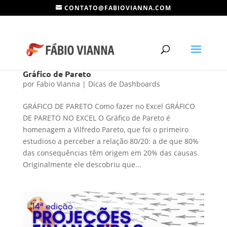
CONTATO@FABIOVIANNA.COM
Gráfico de Pareto
por
Fabio Vianna
|
Dicas de Dashboards
GRÁFICO DE PARETO Como fazer no Excel GRÁFICO
DE PARETO NO EXCEL O Gráfico de Pareto é
homenagem a Vilfredo Pareto, que foi o primeiro
estudioso a perceber a relação 80/20: a de que 80%
das consequências têm origem em 20% das causas.
Originalmente ele descobriu que...