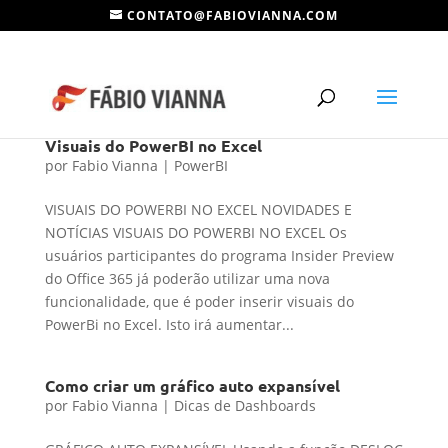
CONTATO@FABIOVIANNA.COM
Visuais do PowerBI no Excel
por
Fabio Vianna
|
PowerBI
VISUAIS DO POWERBI NO EXCEL NOVIDADES E
NOTÍCIAS VISUAIS DO POWERBI NO EXCEL Os
usuários participantes do programa Insider Preview
do Office 365 já poderão utilizar uma nova
funcionalidade, que é poder inserir visuais do
PowerBi no Excel. Isto irá aumentar...
Como criar um gráfico auto expansível
por
Fabio Vianna
|
Dicas de Dashboards