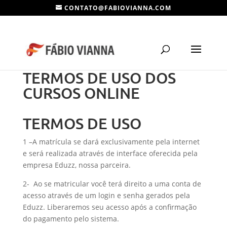
CONTATO@FABIOVIANNA.COM
TERMOS DE USO DOS
CURSOS ONLINE
TERMOS DE USO
1 –A matrícula se dará exclusivamente pela internet
e será realizada através de interface oferecida pela
empresa Eduzz, nossa parceira.
2- Ao se matricular você terá direito a uma conta de
acesso através de um login e senha gerados pela
Eduzz. Liberaremos seu acesso após a confirmação
do pagamento pelo sistema.