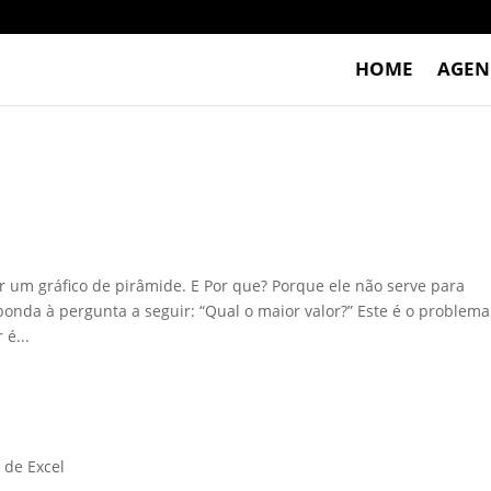
HOME
AGEN
r um gráfico de pirâmide. E Por que? Porque ele não serve para
ponda à pergunta a seguir: “Qual o maior valor?” Este é o problema
 é...
 de Excel