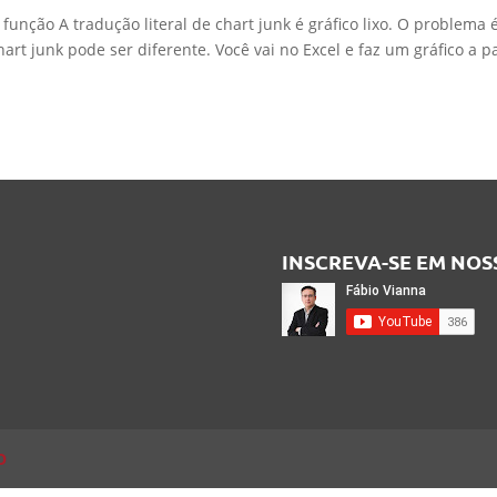
unção A tradução literal de chart junk é gráfico lixo. O problema 
rt junk pode ser diferente. Você vai no Excel e faz um gráfico a pa
INSCREVA-SE EM NO
O