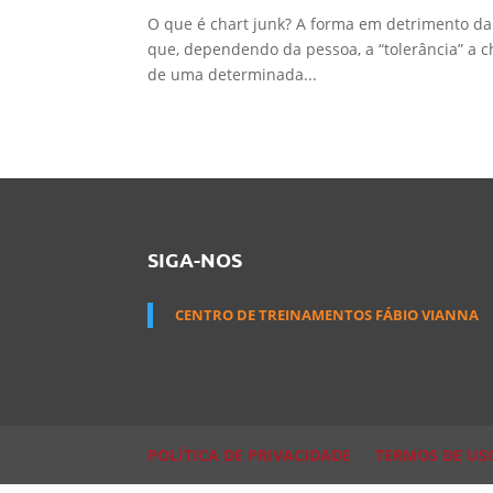
O que é chart junk? A forma em detrimento da f
que, dependendo da pessoa, a “tolerância” a cha
de uma determinada...
SIGA-NOS
CENTRO DE TREINAMENTOS FÁBIO VIANNA
POLÍTICA DE PRIVACIDADE
TERMOS DE US