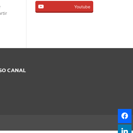
é
Youtube
rtir
SSO CANAL