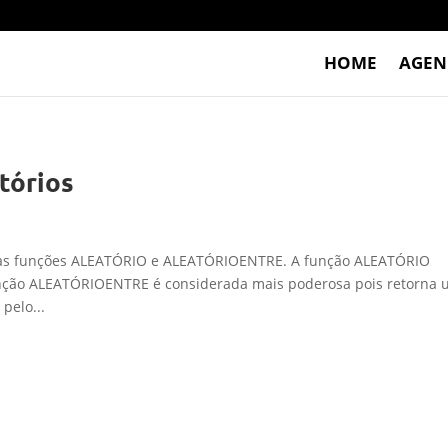
HOME
AGEN
tórios
s as funções ALEATÓRIO e ALEATÓRIOENTRE. A função ALEATÓRIO
função ALEATÓRIOENTRE é considerada mais poderosa pois retorna
pelo...