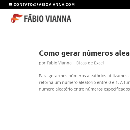
CONTATO@FABIOVIANNA.COM
Como gerar números alea
por
Fabio Vianna
|
Dicas de Excel
Para gerarmos números aleatórios utilizamo
retorna um número aleatório entre 0 e 1. A 
número aleatório entre números especificados 